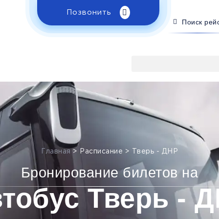
Позвонить
Поиск рей
Главная
>
Расписание
>
Тверь - ДНР
Бронирование билетов на
тобус Тверь - 