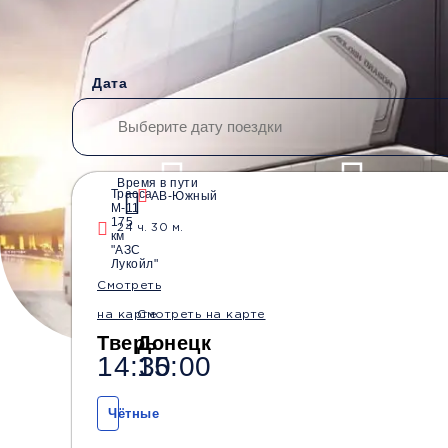
Дата
Время в пути
Трасса
АВ-Южный
М-11
Водители со стажем от
Безопасные перевозки
175
24 ч. 30 м.
10 лет
км
"АЗС
Лукойл"
Смотреть
на карте
Смотреть на карте
Тверь
Донецк
14:30
15:00
Чётные