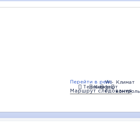
10:00
10:45
11:00
Красный Луч
Снежное
Торез
(АВ)
(АВ)
(Музей)
Багаж
мфорт
Wi-Fi
Климат контроль
Дополни
Перейти в рейс
Wi-
Климат
Телевизор
Комфорт
Маршрут следования
Fi
контроль
К
14:00
15:00