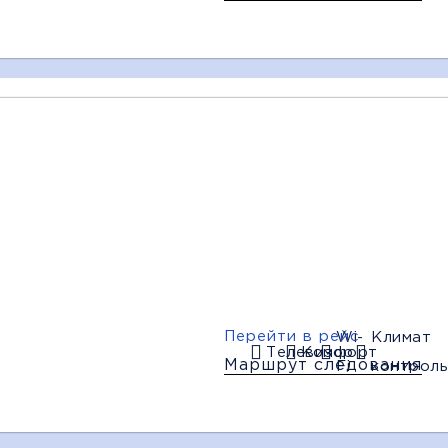
11:45
12:25
13:00
Торез
Шахтерск
Зугрэс
(АВ)
(АВ)
(АС-Центр)
Багаж
мфорт
Wi-Fi
Климат контроль
Дополни
Перейти в рейс
Wi-
Климат
Телевизор
Комфорт
Маршрут следования
Fi
контроль