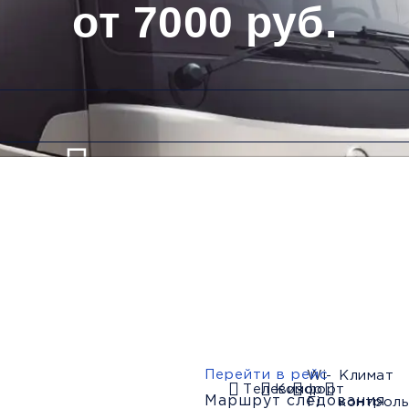
от 7000 руб.
Низкие цены и скидки
Обратный рейс
Перейти в рейс
Wi-
Климат
Телевизор
Комфорт
Маршрут следования
Fi
контроль