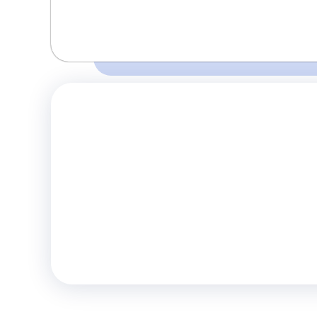
Время и место отправления / прибытия:
Перед поездкой убедитесь о наличии 
08:00
08:15
Горловка
Горловка
правилах и
(Ост. Кочегарка
(3-я больница)
Закусочная)
Комфорт
Телевизор
Комф