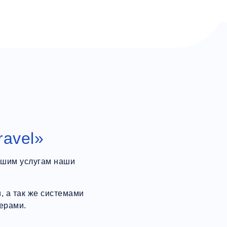
ravel»
ашим услугам наши
 а так же системами
ерами.