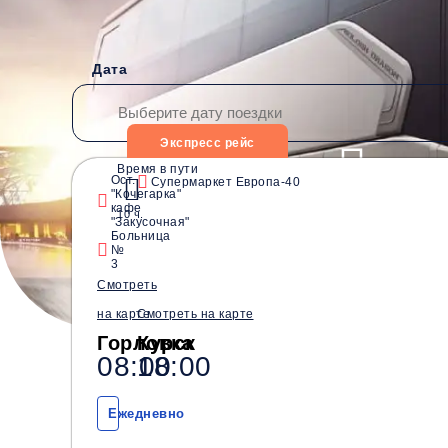
Дата
Экспресс рейс
Время в пути
Ост.
Супермаркет Европа-40
"Кочегарка"
Водители со стажем от
Безопасные перевозки
кафе
10 ч.
10 лет
"Закусочная"
Больница
№
3
Смотреть
на карте
Смотреть на карте
Горловка
Курск
08:00
18:00
Ежедневно