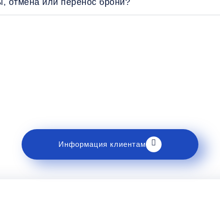
ы, отмена или перенос брони?
Рекомендации пассажирам
накомьтесь с правилами и требованиями к перев
Информация клиентам