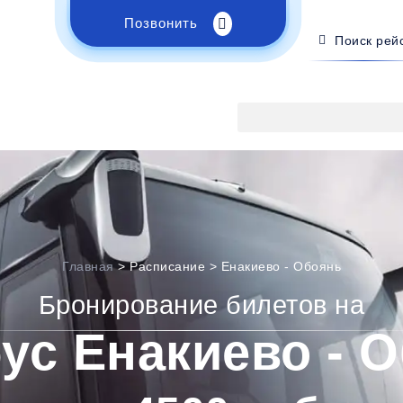
Позвонить
Поиск рей
Главная
>
Расписание
>
Енакиево - Обоянь
Бронирование билетов на
ус Енакиево - 