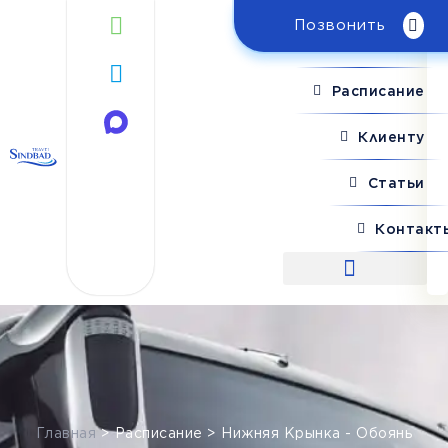
Позвонить
Поиск рейса
Расписание
Клиенту
Статьи
Контакт
Поиск рейса
Главная
>
Расписание
>
Нижняя Крынка - Обоянь