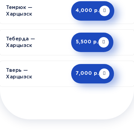
Темрюк —
4,000 р.
Харцызск
Теберда —
5,500 р.
Харцызск
Тверь —
7,000 р.
Харцызск