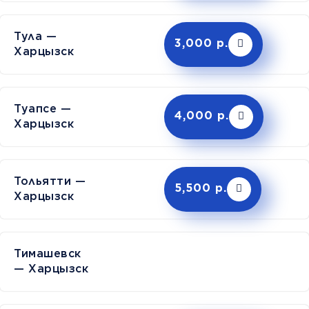
Тула —
3,000 р.
Харцызск
Туапсе —
4,000 р.
Харцызск
Тольятти —
5,500 р.
Харцызск
Тимашев
— Харцызск