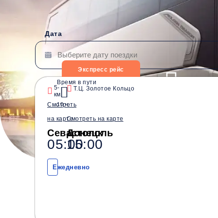
Дата
Экспресс рейс
Время в пути
5-
Т.Ц. Золотое Кольцо
км
Водители со стажем от
Безопасные перевозки
Смотреть
10 ч.
10 лет
на карте
Смотреть на карте
Севастополь
Донецк
05:00
15:00
Ежедневно