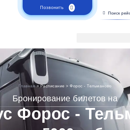
Позвонить
Поиск рей
Главная
>
Расписание
>
Форос - Тельманово
Бронирование билетов на
ус Форос - Тель