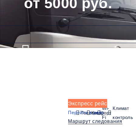
от 5000 руб.
Низкие цены и скидки
Обратный рейс
Экспресс рейс
Wi-
Климат
Перейти в рейс
Телевизор
Комфорт
Fi
контроль
Маршрут следования