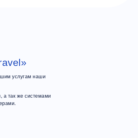
ravel»
ашим услугам наши
 а так же системами
ерами.