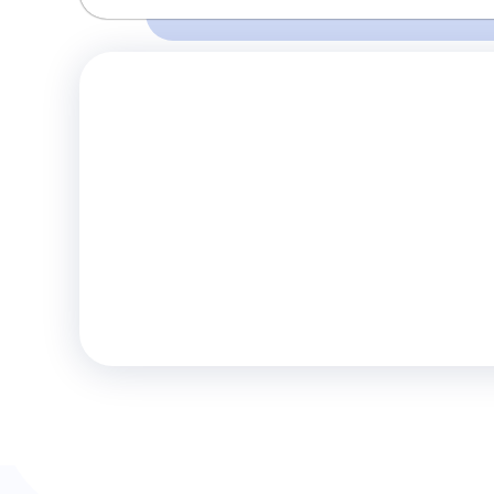
Время и место отправления / прибытия:
Перед поездкой убедитесь о наличии 
05:00
07:00
Севастополь
Симферополь
правилах и
(5-км)
(ЖД вокзал)
Комфорт
Телевизор
Комф