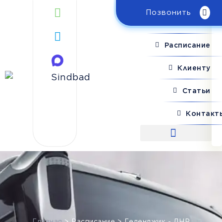
Позвонить
Поиск рейса
Расписание
Клиенту
Статьи
Контакт
Поиск рейса