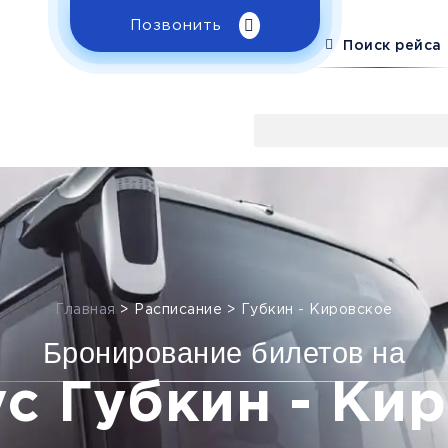
Позвонить
Поиск рейса
Главная
>
Расписание
>
Губкин - Кировское
Бронирование билетов на
с Губкин - Ки