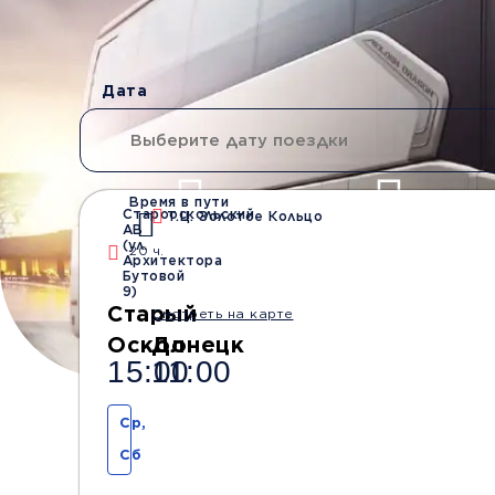
Дата
Время в пути
Старооскольский
Т.Ц. Золотое Кольцо
АВ
Водители со стажем
Безопасные
(ул.
20 ч.
от 10 лет
перевозки
Архитектора
Бутовой
9)
Старый
Смотреть на карте
Оскол
Донецк
15:00
11:00
Ср,
Сб