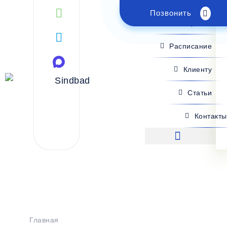
Позвонить
Поиск рейса
Расписание
Клиенту
Статьи
Контакты
Поиск рейса
Главная
>
Расписание
>
Харцызск - Евпатория