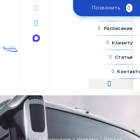
Позвонить
Поиск рейса
Расписание
Клиенту
Статьи
Контакт
Поиск рейса