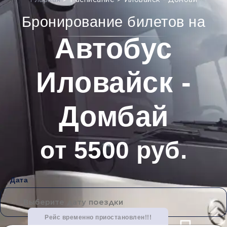
Главная
>
Расписание
>
Иловайск - Домбай
Бронирование билетов на
Автобус
Иловайск -
Домбай
от 5500 руб.
Дата
Рейс временно приостановлен!!!