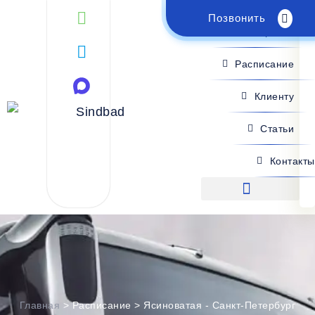
Позвонить
Поиск рейса
Расписание
Клиенту
Статьи
Контакты
Поиск рейса
Главная
>
Расписание
>
Ясиноватая - Санкт-Петербург