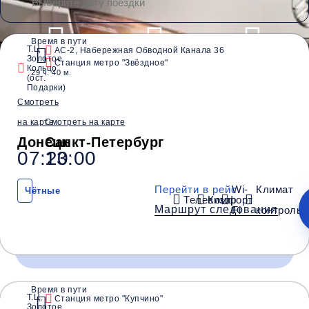
Время в пути
Т.Ц
АС-2, Набережная Обводной Канала 36
Золотое
Водители со
Станция метро "Звёздное"
Безопасные
Низкие цены и
Кольцо
29 ч. 40 м.
стажем от 10 лет
перевозки
скидки
(ост.
Подарки)
Смотреть
на карте
Смотреть на карте
Обратный рейс
Донецк
Санкт-Петербург
07:20
13:00
Перейти в рейс
Wi-
Климат
Чётные
Телевизор
Комфорт
Маршрут следования
Fi
контроль
Время в пути
Время и место отправления / прибытия:
Т.Ц,
Станция метро "Купчино"
Золотое