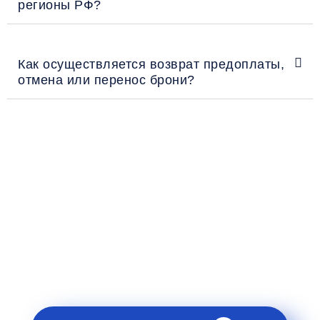
регионы РФ?
Как осуществляется возврат предоплаты,
отмена или перенос брони?
Рекомендации пассажирам
Перед поездкой и отправкой багажа ознакомьтесь
с правилами и требованиями к перевозке в
разделе «Информация клиентам».