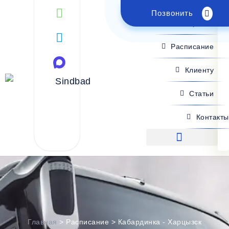
Позвонить
Поиск рейса
Расписание
Клиенту
Статьи
Контакты
Поиск рейса
Главная
>
Расписание
>
Кабардинка - Харцызск