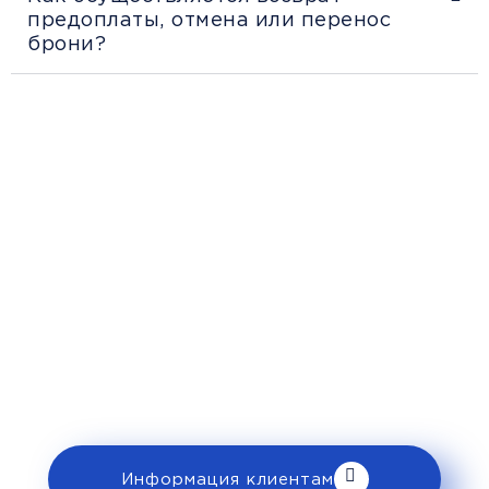
предоплаты, отмена или перенос
брони?
Рекомендации пассажирам
Перед поездкой и отправкой багажа
ознакомьтесь с правилами и требованиями
к перевозке в разделе «Информация
клиентам».
Информация клиентам