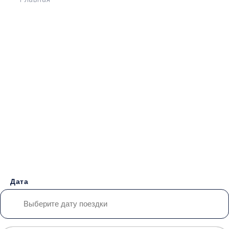
Главная
>
Расписание
>
Краснодар - Ясиноватая
Бронирование билетов на
Автобус
Краснодар -
Ясиноватая
от 2500 руб.
Дата