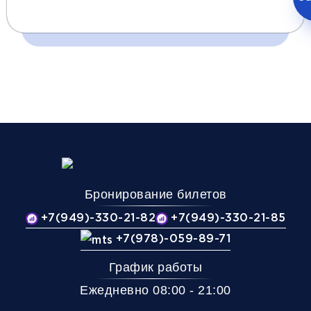
Время и место отправления / прибытия:
20:00
05:00
05:20
Краснодар
Амвросиевка
Кутейнико
(АВ Краснодар-1)
(Кафе Корчма)
(АЗС)
Комфорт
Бронирование билетов
+7(949)-330-21-82
+7(949)-330-21-85
Телевизор
Комфорт
Wi-Fi
+7(978)-059-89-71
Климат контроль
Багаж
250Р
График работы
Дополнительный багаж - 250Р
Ежедневно 08:00 - 21:00