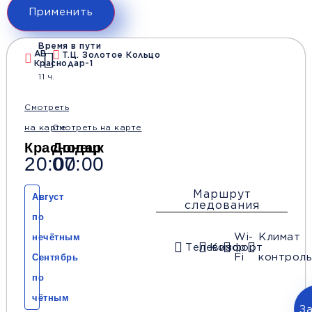
Применить
Время в пути
АВ
Т.Ц. Золотое Кольцо
Краснодар-1
11 ч.
Смотреть
на карте
Смотреть на карте
Краснодар
Донецк
20:00
07:00
Маршрут
Август
следования
по
нечётным
Wi-
Климат
Телевизор
Комфорт
Сентябрь
Fi
контроль
по
чётным
З