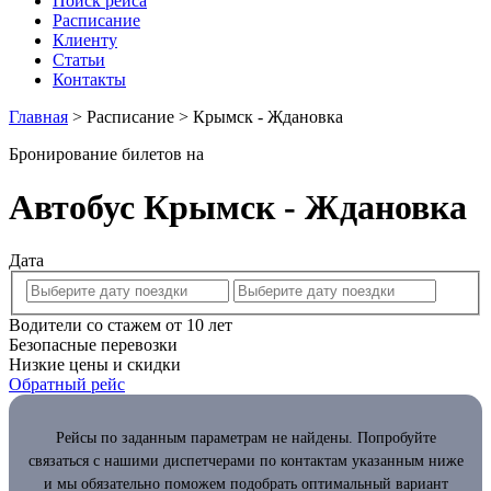
Поиск рейса
Расписание
Клиенту
Статьи
Контакты
Главная
>
Расписание
>
Крымск - Ждановка
Бронирование билетов на
Автобус Крымск - Ждановка
Дата
Водители со стажем от 10 лет
Безопасные перевозки
Низкие цены и скидки
Обратный рейс
Рейсы по заданным параметрам не найдены. Попробуйте
связаться с нашими диспетчерами по контактам указанным ниже
и мы обязательно поможем подобрать оптимальный вариант