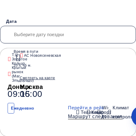
от 4000 руб.
Дата
Время в пути
Т.Ц.
АС Новоясеневская
Золотое
Водители со
Безопасные
Низкие цены и
Кольцо
20 ч. 45 м.
стажем от 10 лет
перевозки
скидки
Крытый
рынок
(Маг.
Смотреть на карте
Эльдорадо)
Донецк
Москва
Обратный рейс
09:15
06:00
Перейти в рейс
Wi-
Климат
Ежедневно
Телевизор
Комфорт
Маршрут следования
Fi
контроль