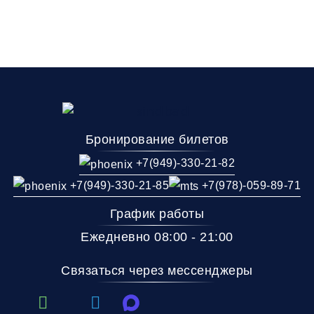
Время и место отправления / прибытия:
15:15
15:30
15:50
Донецк
Донецк
Донецк
(Т.Ц. Золотое
(Крытый рынок
(Мотель ма
Кольцо)
Эльдорадо)
Комфорт
Бронирование билетов
+7(949)-330-21-82
Телевизор
Комфорт
Wi-Fi
+7(949)-330-21-85
+7(978)-059-89-71
Климат контроль
Багаж
1 сумка бесплатно
График работы
Дополнительный багаж - 400Р
Ежедневно 08:00 - 21:00
Связаться через мессенджеры