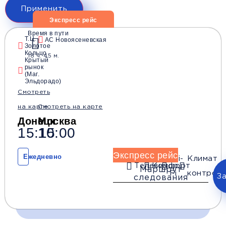
Применить
Экспресс рейс
Время в пути
Т.Ц.
АС Новоясеневская
Золотое
Кольцо
18 ч. 45 м.
Крытый
рынок
(Маг.
Эльдорадо)
Смотреть
на карте
Смотреть на карте
Донецк
Москва
15:15
10:00
Экспресс рейс
Ежедневно
Wi-
Климат
Телевизор
Комфорт
Маршрут
Fi
контроль
З
следования