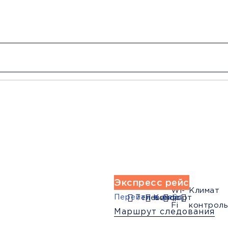
от 4500 руб.
Низкие цены и скидки
Обратный рейс
Экспресс рейс
Wi-
Климат
Перейти в рейс
Телевизор
Комфорт
Fi
контроль
Маршрут следования