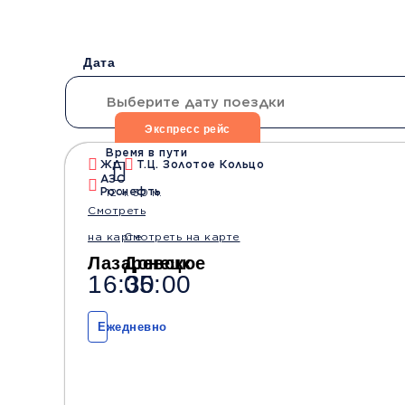
Дата
Экспресс рейс
Время в пути
ЖД
Т.Ц. Золотое Кольцо
АЗС
Водители со стажем
Безопасные
Роснефть
12 ч. 30 м.
от 10 лет
перевозки
Смотреть
на карте
Смотреть на карте
Лазаревское
Донецк
16:30
05:00
Ежедневно