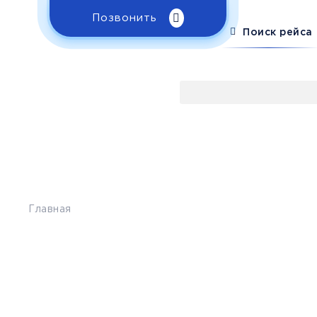
Позвонить
Поиск рейса
Главная
>
Расписание
>
Лазаревское - Снежное
Бронирование билетов на
 Лазаревское -