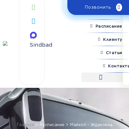
Позвонить
Поиск рейса
Расписание
Клиенту
Статьи
Контакт
Поиск рейса
Главная
>
Расписание
>
Майкоп - Ждановка