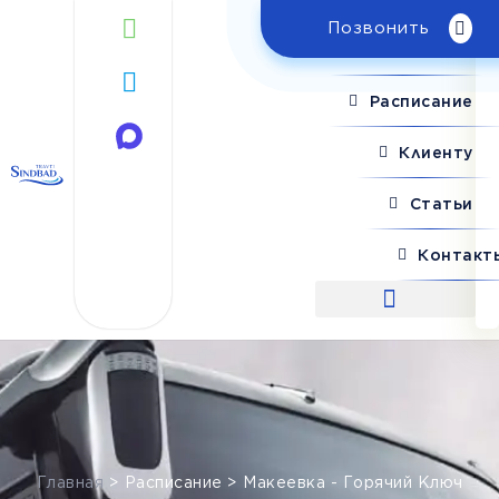
Позвонить
Поиск рейса
Расписание
Клиенту
Статьи
Контакт
Поиск рейса
Главная
>
Расписание
>
Макеевка - Горячий Ключ