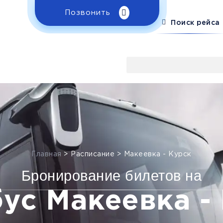
Позвонить
Поиск рейса
Главная
>
Расписание
>
Макеевка - Курск
Бронирование билетов на
ус Макеевка -