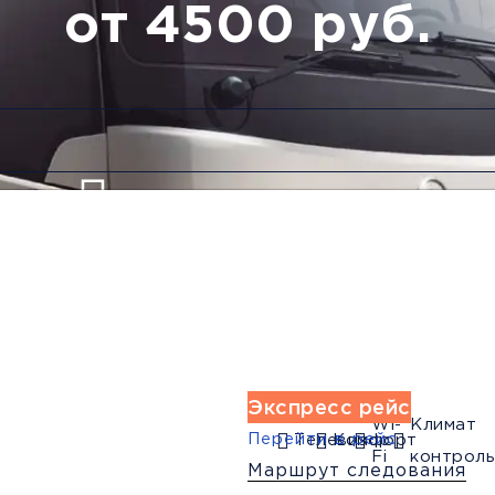
от 4500 руб.
Низкие цены и скидки
Обратный рейс
Экспресс рейс
Wi-
Климат
Перейти в рейс
Телевизор
Комфорт
Fi
контроль
Маршрут следования