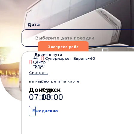
Дата
Экспресс рейс
Время в пути
АС-
Супермаркет Европа-40
Центр
Водители со стажем
Безопасные
"ЯМА"
11 ч.
от 10 лет
перевозки
Смотреть
на карте
Смотреть на карте
Донецк
Курск
07:00
18:00
Ежедневно