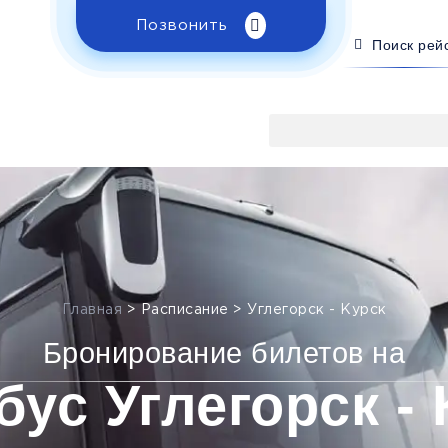
Позвонить
Поиск рей
Главная
>
Расписание
>
Углегорск - Курск
Бронирование билетов на
бус Углегорск - 