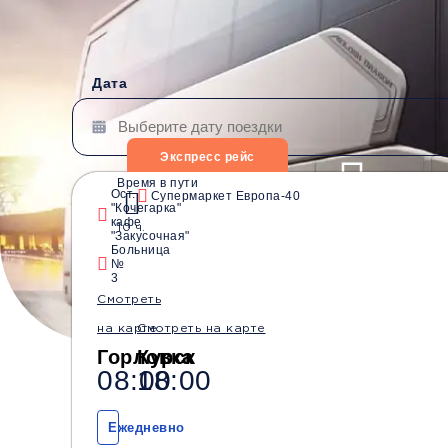
Дата
Экспресс рейс
Время в пути
Ост.
Супермаркет Европа-40
"Кочегарка"
Водители со стажем от
Безопасные перевозки
кафе
10 ч.
10 лет
"Закусочная"
Больница
№
3
Смотреть
на карте
Смотреть на карте
Горловка
Курск
08:00
18:00
Ежедневно