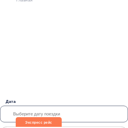
Главная
>
Расписание
>
Медвенка - Беловодск
Бронирование билетов на
Автобус
Медвенка -
Беловодск
от 4500 руб.
Дата
Экспресс рейс