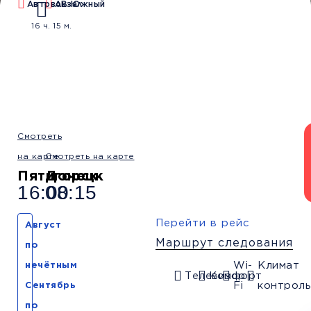
Автовокзал
АВ Южный
Водители со
Безопасные
Низкие цены и
16 ч. 15 м.
стажем от 10 лет
перевозки
скидки
Обратный рейс
Смотреть
на карте
Смотреть на карте
Пятигорск
Донецк
16:00
08:15
Перейти в рейс
Август
Маршрут следования
по
Wi-
Климат
нечётным
Телевизор
Комфорт
Fi
контроль
Сентябрь
по