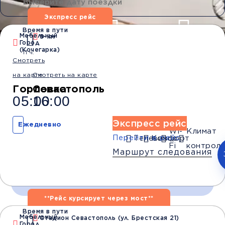
Экспресс рейс
Время в пути
Мебельный
5-км
Город
Водители со
Безопасные
Низкие цены и
(Кочегарка)
11 ч.
стажем от 10 лет
перевозки
скидки
Смотреть
на карте
Смотреть на карте
Горловка
Севастополь
Обратный рейс
05:00
16:00
Экспресс рейс
Ежедневно
Wi-
Климат
Перейти в рейс
Телевизор
Комфорт
Fi
контроль
Маршрут следования
**Рейс курсирует через мост**
Время в пути
Время и место отправления / прибытия:
Мебельный
Стадион Севастополь (ул. Брестская 21)
Город