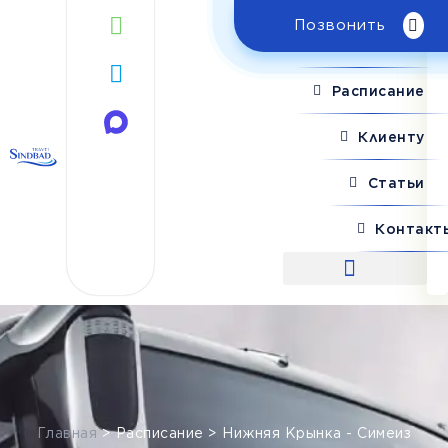
Позвонить
Поиск рейса
Расписание
Клиенту
Статьи
Контакт
Поиск рейса
Главная
>
Расписание
>
Нижняя Крынка - Симеиз