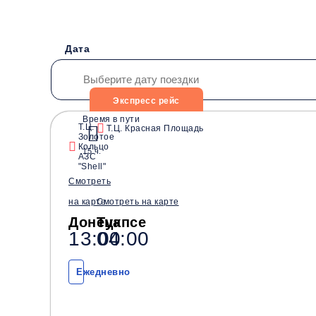
Дата
Экспресс рейс
Время в пути
Т.Ц.
Т.Ц. Красная Площадь
Золотое
Водители со стажем от
Безопасные перевозки
Кольцо
15 ч.
10 лет
АЗС
"Shell"
Смотреть
на карте
Смотреть на карте
Донецк
Туапсе
13:00
04:00
Ежедневно