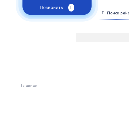
Позвонить
Поиск рей
Главная
>
Расписание
>
Новоазовск - Агой
Бронирование билетов на
ус Новоазовск 