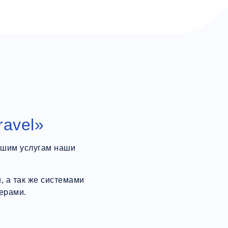
ravel»
ашим услугам наши
 а так же системами
ерами.