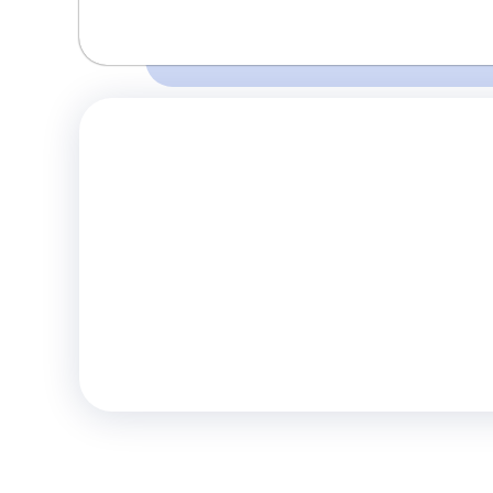
Время и место отправления / прибытия:
Перед поездкой убедитесь о наличии 
13:00
13:10
Донецк
Донецк
правилах и
(Т.Ц. Золотое Кольцо
(Мотель маг. Анна)
)
Комфорт
Телевизор
Комф