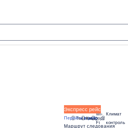
от 4000 руб.
Низкие цены и скидки
Обратный рейс
Экспресс рейс
Wi-
Климат
Перейти в рейс
Телевизор
Комфорт
Fi
контроль
Маршрут следования