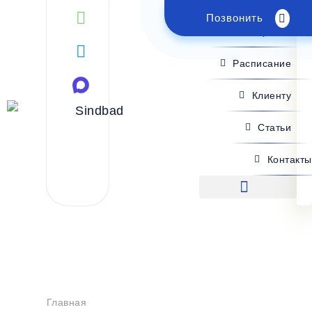
Позвонить
Поиск рейса
Расписание
Клиенту
Статьи
Контакты
Поиск рейса
Главная
>
Расписание
>
Новоазовск - Анапа