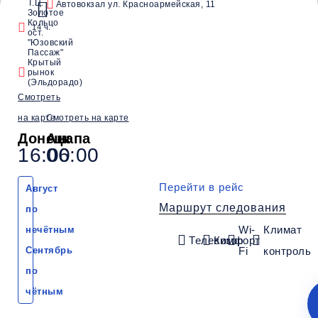
Т.Ц.
Автовокзал ул. Красноармейская, 11
Золотое
Водители со
Безопасные
Низкие цены и
Кольцо
14 ч.
стажем от 10 лет
перевозки
скидки
ост.
"Юзовский
Пассаж"
Крытый
рынок
Обратный рейс
(Эльдорадо)
Смотреть
на карте
Смотреть на карте
Донецк
Анапа
16:00
06:00
Перейти в рейс
Август
Маршрут следования
по
Wi-
Климат
нечётным
Телевизор
Комфорт
Сентябрь
Fi
контроль
по
чётным