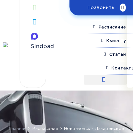
Позвонить
Поиск рейса
Расписание
Клиенту
Статьи
Контакт
Поиск рейса
Главная
>
Расписание
>
Новоазовск - Лазаревское