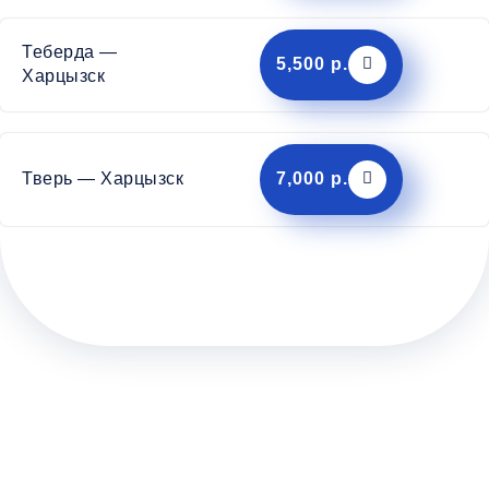
Теберда —
5,500 р.
Харцызск
Тверь — Харцызск
7,000 р.