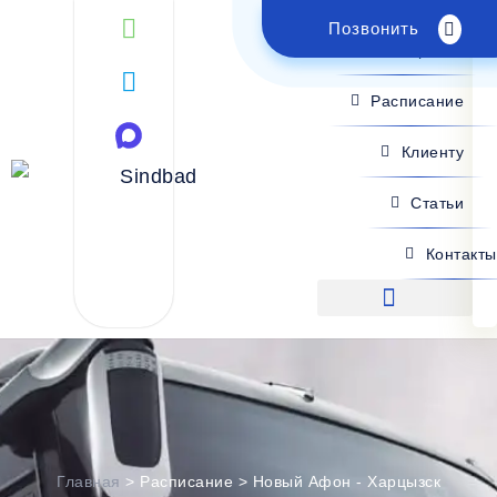
Позвонить
Поиск рейса
Расписание
Клиенту
Статьи
Контакты
Поиск рейса
Главная
>
Расписание
>
Новый Афон - Харцызск