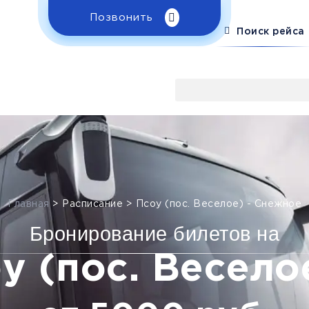
Позвонить
Поиск рейса
Главная
>
Расписание
>
Псоу (пос. Веселое) - Снежное
Бронирование билетов на
у (пос. Весело