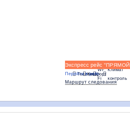
11:20
11:30
11:40
Макеевка
Макеевка
Харцызск
(Папирус)
(Зеленый)
(Родничек)
Багаж
1 сумка бесп
орт
Wi-Fi
Климат контроль
Дополнительный ба
Экспресс рейс "ПРЯМОЙ
Wi-
Климат
Перейти в рейс
Телевизор
Комфорт
Fi
контроль
Маршрут следования