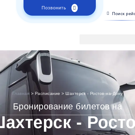
Позвонить
Поиск рей
Главная
>
Расписание
>
Шахтерск - Ростов-на-Дону
Бронирование билетов на
ахтерск - Рост