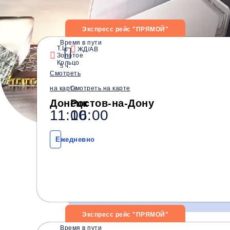
Экспресс рейс "ПРЯМОЙ"
Дата
Время в пути
Т.Ц.
ЖД/АВ
Золотое
Кольцо
5 ч.
Смотреть
на карте
Смотреть на карте
Донецк
Ростов-на-Дону
Водители со стажем от
Безопасные перевозки
11:00
16:00
10 лет
Ежедневно
Экспресс рейс "ПРЯМОЙ"
Время в пути