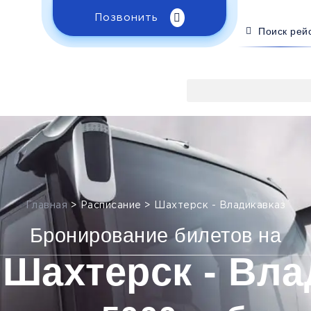
Позвонить
Поиск рей
Главная
>
Расписание
>
Шахтерск - Владикавказ
Бронирование билетов на
 Шахтерск - Вла