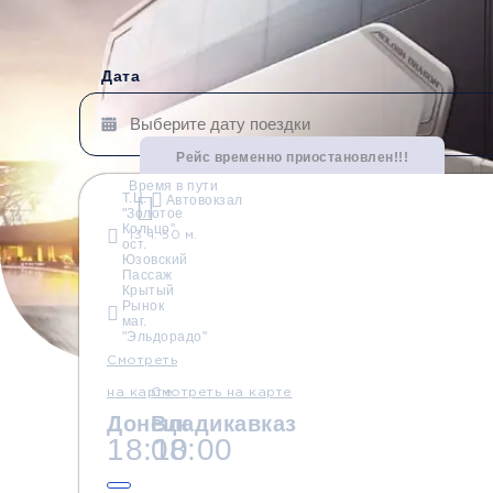
Дата
Рейс временно приостановлен!!!
Время в пути
Т.Ц.
Автовокзал
"Золотое
Водители со стажем от
Безопасные перевозки
Кольцо"
13 ч. 50 м.
10 лет
ост.
Юзовский
Пассаж
Крытый
Рынок
маг.
"Эльдорадо"
Смотреть
на карте
Смотреть на карте
Донецк
Владикавказ
18:10
08:00