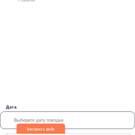
Главная
>
Расписание
>
Симеиз - Дебальцево
Бронирование билетов на
Автобус
Симеиз -
Дебальцево
от 4000 руб.
Дата
Экспресс рейс