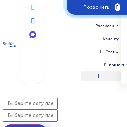
Позвонить
Поиск рейса
Расписание
Клиенту
Статьи
Контакт
Поиск рейса