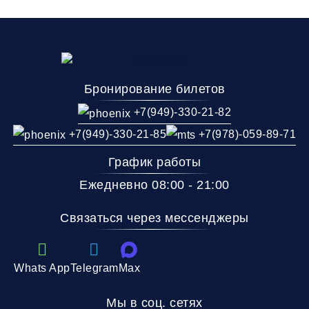
05:00
06:00
07:00
Севастополь
Симферополь
Джанкой
(5-км)
(ЖД вокзал)
(АВ-Центр)
Комфорт
Бронирование билетов
+7(949)-330-21-82
Телевизор
Комфорт
Wi-Fi
+7(949)-330-21-85
+7(978)-059-89-71
Климат контроль
Багаж
1 сумка бесплатно
График работы
Дополнительный багаж - 350Р
Ежедневно 08:00 - 21:00
Связаться через мессенджеры
Whats App
Telegram
Max
Мы в соц. сетях