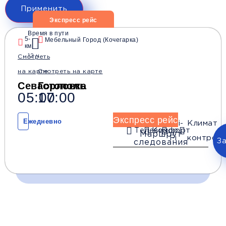
Применить
Экспресс рейс
Время в пути
5-
Мебельный Город (Кочегарка)
км
12 ч.
Смотреть
на карте
Смотреть на карте
Севастополь
Горловка
05:00
17:00
Экспресс рейс
Ежедневно
Wi-
Климат
Телевизор
Комфорт
Маршрут
Fi
контроль
З
следования
Время и место отправления / прибытия: