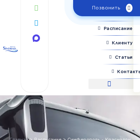
Позвонить
Поиск рейса
Расписание
Клиенту
Статьи
Контакт
Поиск рейса