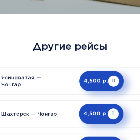
Другие рейсы
Ясиноватая —
4,500 р.
Чонгар
Шахтерск — Чонгар
4,500 р.