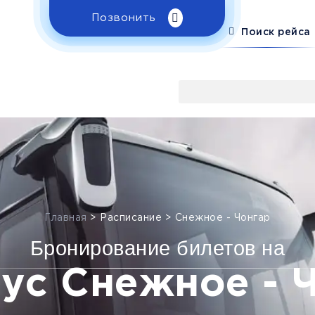
Позвонить
Поиск рейса
Главная
>
Расписание
>
Снежное - Чонгар
Бронирование билетов на
ус Снежное - 