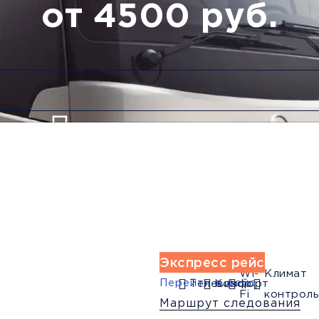
от 4500 руб.
Низкие цены и скидки
Обратный рейс
Экспресс рейс
Wi-
Климат
Перейти в рейс
Телевизор
Комфорт
Fi
контроль
Маршрут следования