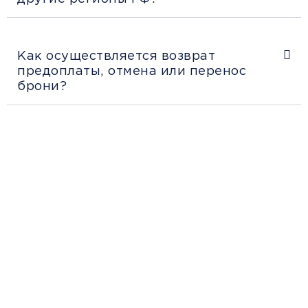
Как осуществляется возврат
предоплаты, отмена или перенос
брони?
Рекомендации
пассажирам
Перед поездкой и отправкой багажа
ознакомьтесь с правилами и требованиями