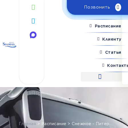
Позвонить
Поиск рейса
Расписание
Клиенту
Статьи
Контакт
Поиск рейса
Главная
>
Расписание
>
Снежное - Питер