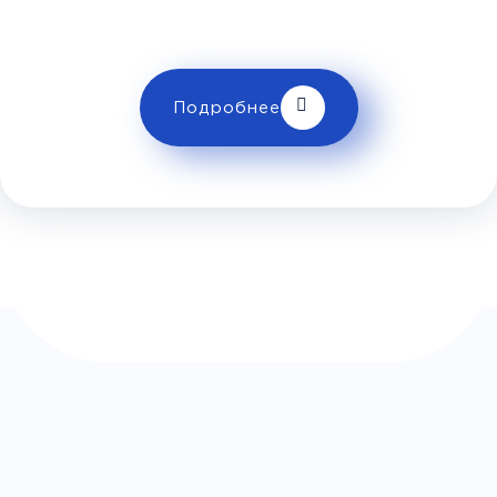
Кольцо)
Эльдорадо)
ограничениях провоза багажа!
Комфорт
Подробнее
Телевизор
Комфорт
Wi-Fi
Климат контроль
Багаж
500Р
Дополнительный багаж - 500Р