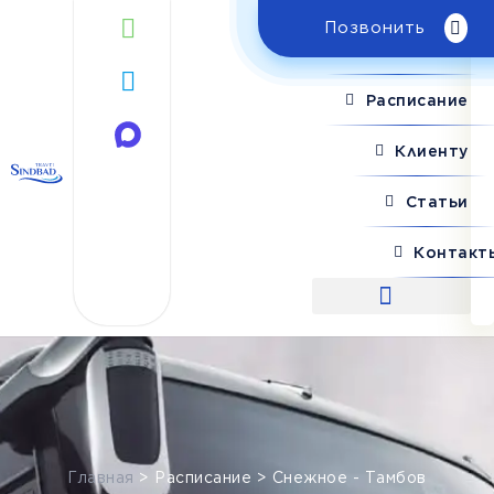
Позвонить
Поиск рейса
Расписание
Клиенту
Статьи
Контакт
Поиск рейса
Главная
>
Расписание
>
Снежное - Тамбов