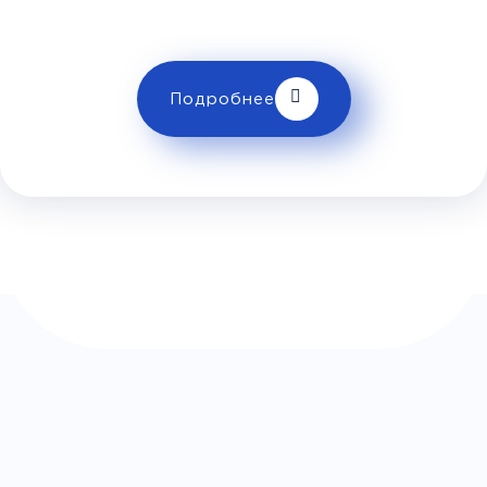
ограничениях провоза багажа!
Комфорт
Телевизор
Комфорт
Wi-Fi
Подробнее
Климат контроль
Багаж
450Р
Дополнительный багаж - 450Р