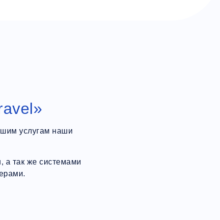
ravel»
ашим услугам наши
 а так же системами
ерами.