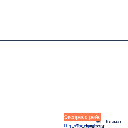
от 4500 руб.
Низкие цены и скидки
Обратный рейс
Экспресс рейс
Wi-
Климат
Перейти в рейс
Телевизор
Комфорт