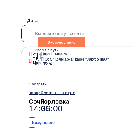
Дата
Экспресс рейс
Время в пути
Аэропорт
Больница № 3
Т.Ц.
Водители со стажем от
Ост. "Кочегарка" кафе "Закусочная"
Безопасные перевозки
Моремолл
14 ч. 30 м.
10 лет
Смотреть
на карте
Смотреть на карте
Сочи
Горловка
14:30
05:00
Ежедневно