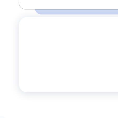
Время и место отправления / прибытия:
Перед поездкой убедитесь о наличии 
13:45
14:30
Адлер
Сочи
правилах и
(Аэропорт)
(Т.Ц. Моремолл )
Комфорт
Телевизор
Комф