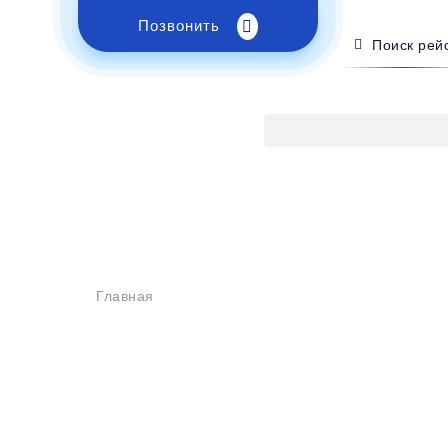
Позвонить
Поиск рей
Главная
>
Расписание
>
Сочи - ДНР
Бронирование билетов на
втобус Сочи - Д