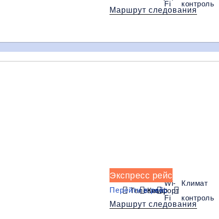
Fi
контроль
Маршрут следования
15:15
16:30
17:30
Лоо
Лазаревское
Туапсе
(Аквапарк)
(ЖД/АЗС Роснефть)
(Т.Ц. Красная
Площадь)
Багаж
1 сумка бесп
орт
Wi-Fi
Климат контроль
Дополнительный ба
Экспресс рейс
Wi-
Климат
Перейти в рейс
Телевизор
Комфорт
Fi
контроль
Маршрут следования