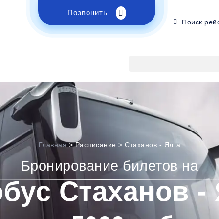
Позвонить
Поиск рей
Главная
>
Расписание
>
Стаханов - Ялта
Бронирование билетов на
бус Стаханов -