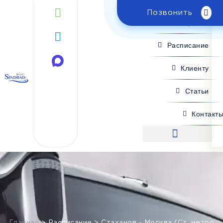
Позвонить
Поиск рейса
Расписание
Клиенту
Статьи
Контакт
Поиск рейса