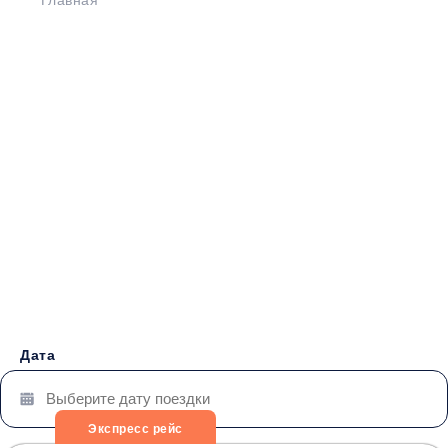
Главная
>
Расписание
>
Старобешево - Алексеевка
Бронирование билетов на
Автобус
Старобешево -
Алексеевка
от 2500 руб.
Дата
Экспресс рейс