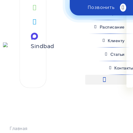
Позвонить
Поиск рейса
Расписание
Клиенту
Статьи
Контакт
Поиск рейса
Главная
>
Расписание
>
Старобешево - Феодосия