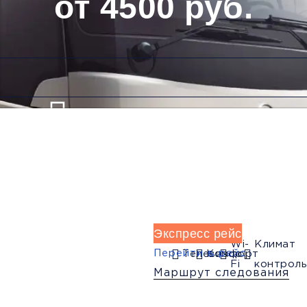
от 4500 руб.
Низкие цены и скидки
Обратный рейс
Экспресс рейс
Wi-
Климат
Перейти в рейс
Телевизор
Комфорт
Fi
контроль
Маршрут следования