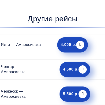
Другие рейсы
Ялта — Амвросиевка
4,000 р.
Чонгар —
4,500 р.
Амвросиевка
Черкесск —
5,500 р.
Амвросиевка