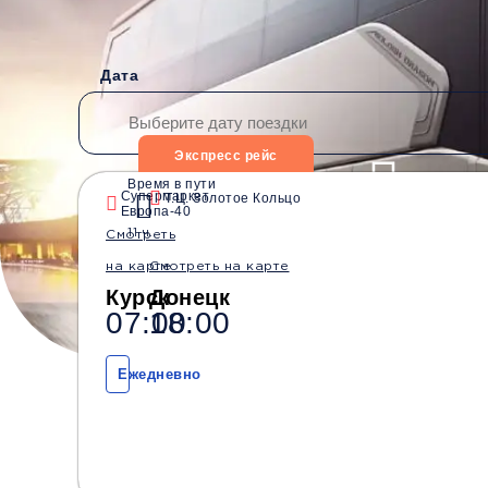
Дата
Экспресс рейс
Время в пути
Супермаркет
Т.Ц. Золотое Кольцо
Европа-40
Водители со стажем от
Безопасные перевозки
11 ч.
Смотреть
10 лет
на карте
Смотреть на карте
Курск
Донецк
07:00
18:00
Ежедневно