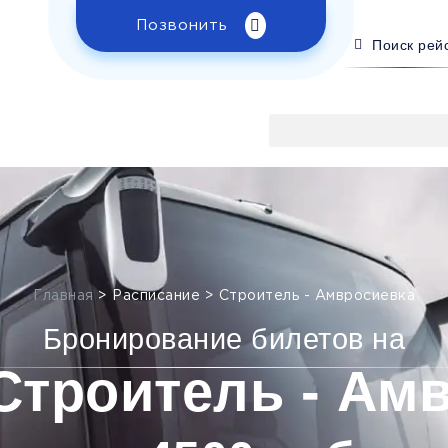
Позвонить
Поиск рей
Главная
>
Расписание
>
Строитель - Амвросиевка
Бронирование билетов на
Строитель - Ам