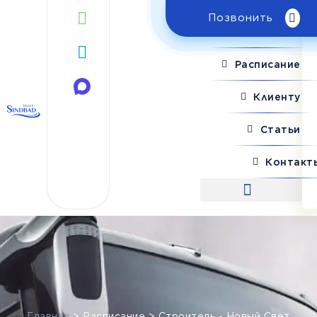
Позвонить
Поиск рейса
Расписание
Клиенту
Статьи
Контакт
Поиск рейса