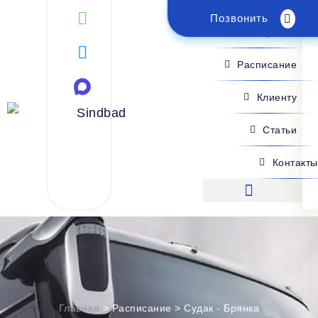
Позвонить
Поиск рейса
Расписание
Клиенту
Статьи
Контакты
Поиск рейса
Главная
>
Расписание
>
Судак - Брянка