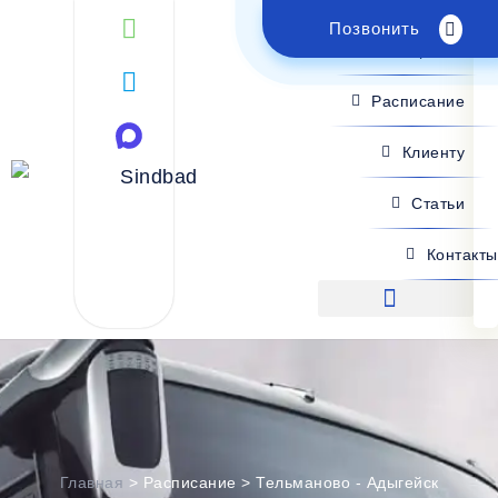
Позвонить
Поиск рейса
Расписание
Клиенту
Статьи
Контакты
Поиск рейса
Главная
>
Расписание
>
Тельманово - Адыгейск