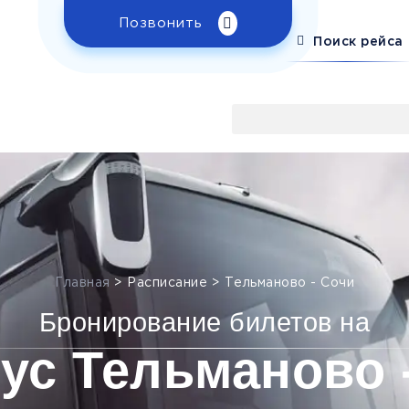
Позвонить
Поиск рейса
Главная
>
Расписание
>
Тельманово - Сочи
Бронирование билетов на
ус Тельманово 