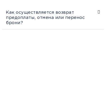
Как осуществляется возврат
предоплаты, отмена или перенос
брони?
Рекомендации
пассажирам
Перед поездкой и отправкой багажа
ознакомьтесь с правилами и требованиями
к перевозке в разделе «Информация