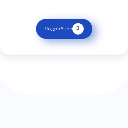
Жигулёвское
ограничениях провоза багажа!
Море)
Комфорт
Подробнее
Телевизор
Комфорт
Wi-Fi
Климат контроль
Багаж
550Р
Дополнительный багаж - 550Р