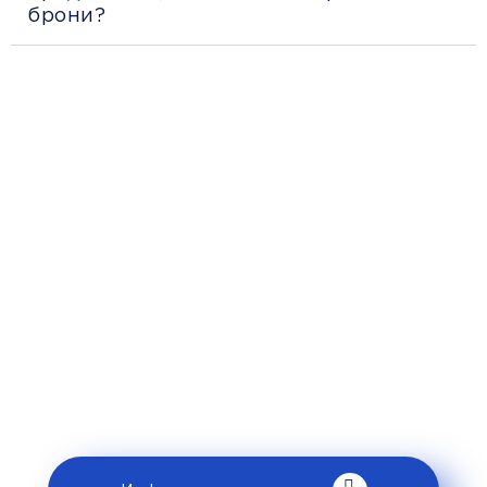
брони?
Рекомендации
пассажирам
Перед поездкой и отправкой багажа
ознакомьтесь с правилами и требованиями
к перевозке в разделе «Информация
клиентам».