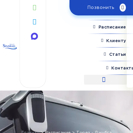
Позвонить
Поиск рейса
Расписание
Клиенту
Статьи
Контакт
Поиск рейса