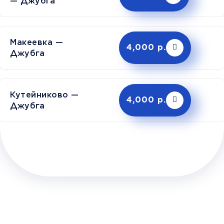
— Джубга
Макеевка —
4,000 р.
Джубга
Кутейниково —
4,000 р.
Джубга