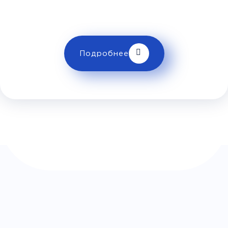
пересечения границы и правилах и
Кольцо )
ограничениях провоза багажа!
Комфорт
Телевизор
Комфорт
Wi-Fi
Подробнее
Климат контроль
Багаж
1 сумка бесплатно
Дополнительный багаж - 400Р